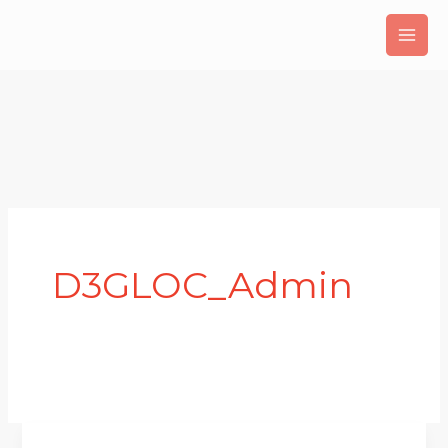
Aller
au
contenu
D3GLOC_Admin
Article