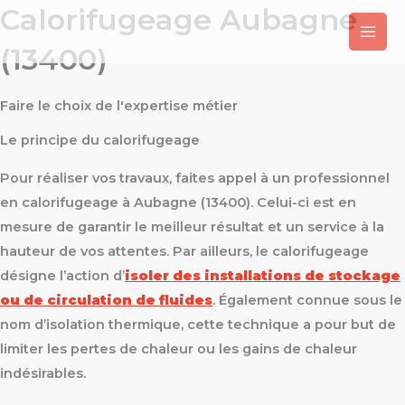
Calorifugeage Aubagne
Aller
au
(13400)
contenu
Faire le choix de l'expertise métier
Le principe du calorifugeage
Pour réaliser vos travaux, faites appel à un professionnel
en calorifugeage à Aubagne (13400). Celui-ci est en
mesure de garantir le meilleur résultat et un service à la
hauteur de vos attentes. Par ailleurs, le calorifugeage
désigne l’action d’
isoler des installations de stockage
ou de circulation de fluides
. Également connue sous le
nom d’isolation thermique, cette technique a pour but de
limiter les pertes de chaleur ou les gains de chaleur
indésirables.