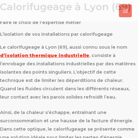
Calorifugeage à Lyon (69)
Aller
au
contenu
Faire le choix de l'expertise métier
L’isolation de vos installations par calorifugeage
Le calorifugeage à Lyon (69), aussi connu sous le nom
d’isolation thermique industrielle
, consiste à
l’enrobage des installations industrielles par des matières
isolantes des points singuliers. L’objectif de cette
technique est de limiter les déperditions de chaleur.
Quand les fluides circulent dans les différents réseaux,
leur contact avec les parois solides refroidit l’eau.
Ainsi, de la chaleur s’échappe, entraînant une
surconsommation et une hausse de la facture d’énergie.
Dans cette optique, le calorifugeage se présente comme
une solution idéale pour limiter les pertes d’énergie