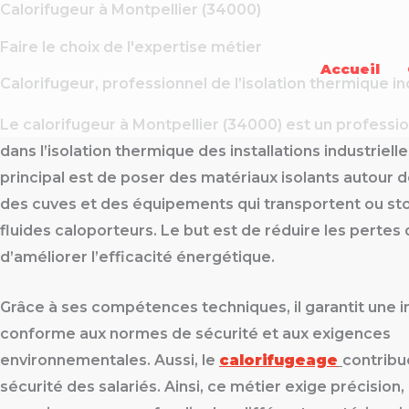
Calorifugeur à Montpellier (34000)
Aller
au
Faire le choix de l'expertise métier
contenu
Accueil
Calorifugeur, professionnel de l’isolation thermique in
Le calorifugeur à Montpellier (34000) est un professio
dans l’isolation thermique des installations industrielle
principal est de poser des matériaux isolants autour d
des cuves et des équipements qui transportent ou st
fluides caloporteurs. Le but est de réduire les pertes 
d’améliorer l’efficacité énergétique.
Grâce à ses compétences techniques, il garantit une in
conforme aux normes de sécurité et aux exigences
environnementales. Aussi, le
calorifugeage
contribu
sécurité des salariés. Ainsi, ce métier exige précision,