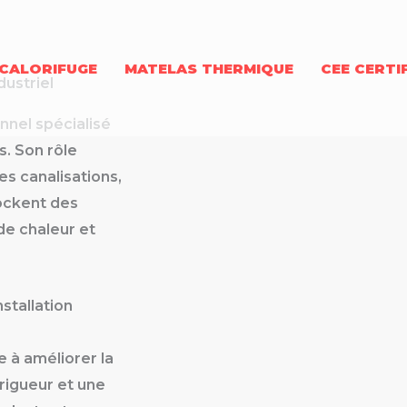
CALORIFUGE
MATELAS THERMIQUE
CEE CERTI
dustriel
nnel spécialisé
s. Son rôle
es canalisations,
ockent des
de chaleur et
stallation
e à améliorer la
 rigueur et une