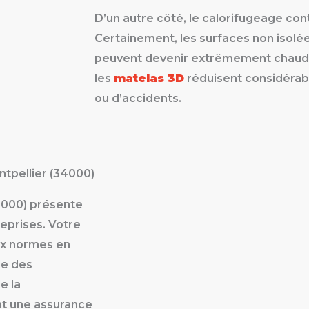
D’un autre côté, le calorifugeage cont
Certainement, les surfaces non isolée
peuvent devenir extrêmement chaudes.
les
matelas 3D
réduisent considérab
ou d’accidents.
ntpellier (34000)
4000) présente
eprises. Votre
ux normes en
le des
e la
nt une assurance