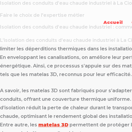
Isolation des conduits d’eau chaude industriel à La Cio
Aller
au
Faire le choix de l'expertise métier
contenu
Accueil
Isolation des conduits d’eau chaude industriel : com
L’isolation des conduits d’eau chaude industriel à La C
limiter les déperditions thermiques dans les installatio
En enveloppant les canalisations, on améliore leur p
énergétique. Ainsi, ce processus s’appuie sur des mat
tels que les matelas 3D, reconnus pour leur efficacité.
A savoir, les matelas 3D sont fabriqués pour s’adapte
conduits, offrant une couverture thermique uniforme.
d’isolation réduit la perte de chaleur durant le transpo
chaude, optimisant le rendement global des installation
Entre autre, les
matelas 3D
permettent de protéger l