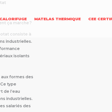
tat
CALORIFUGE
MATELAS THERMIQUE
CEE CERTI
ment ça marche ?
iotat consiste à
ns industrielles.
erformance
ériaux isolants
r aux formes des
 Ce type
rt de l’eau
s industrielles.
es salariés des