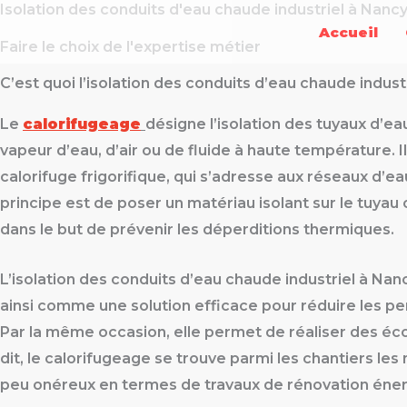
Isolation des conduits d'eau chaude industriel à Nanc
Aller
Accueil
au
Faire le choix de l'expertise métier
contenu
C’est quoi l’isolation des conduits d’eau chaude industr
Le
calorifugeage
désigne l’isolation des tuyaux d’e
vapeur d’eau, d’air ou de fluide à haute température. Il
calorifuge frigorifique, qui s’adresse aux réseaux d’ea
principe est de poser un matériau isolant sur le tuyau 
dans le but de prévenir les déperditions thermiques.
L’isolation des conduits d’eau chaude industriel à Na
ainsi comme une solution efficace pour réduire les pe
Par la même occasion, elle permet de réaliser des éc
dit, le calorifugeage se trouve parmi les chantiers les
peu onéreux en termes de travaux de rénovation éner